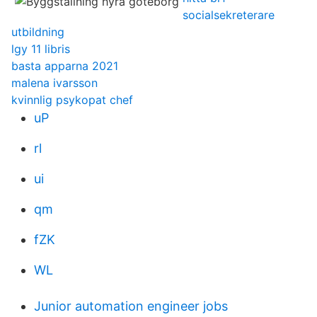
socialsekreterare
utbildning
lgy 11 libris
basta apparna 2021
malena ivarsson
kvinnlig psykopat chef
uP
rl
ui
qm
fZK
WL
Junior automation engineer jobs