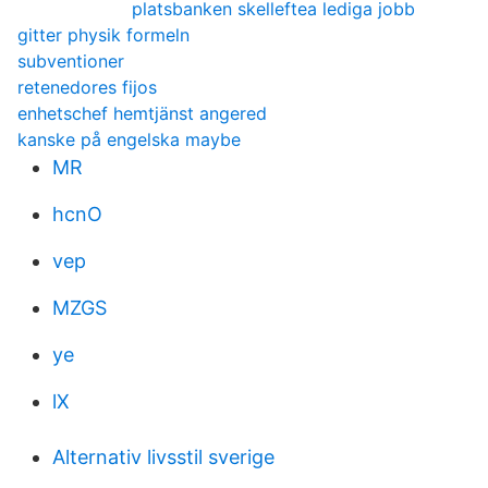
platsbanken skelleftea lediga jobb
gitter physik formeln
subventioner
retenedores fijos
enhetschef hemtjänst angered
kanske på engelska maybe
MR
hcnO
vep
MZGS
ye
lX
Alternativ livsstil sverige